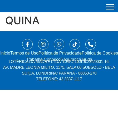
QUINA
Início
⁠Termos de Uso
Política de Privacidade
Política de Cookies
Trabalhe Conosco
Segurança
Ajuda
LOTÉRICA DA MADRE LTDA -
CNPJ 10.519.294/0001-16.
AV. MADRE LEONIA MILITO, 1175, SALA 06 SUBSOLO - BELA
SUIÇA, LONDRINA/ PARANÁ - 86050-270
TELEFONE: 43 3337-1117