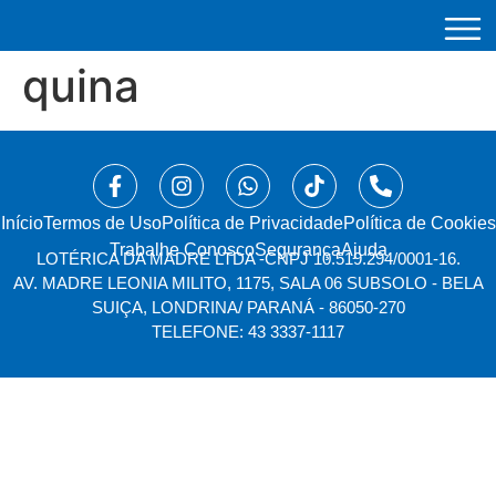
quina
Início
⁠Termos de Uso
Política de Privacidade
Política de Cookies
Trabalhe Conosco
Segurança
Ajuda
LOTÉRICA DA MADRE LTDA -
CNPJ 10.519.294/0001-16.
AV. MADRE LEONIA MILITO, 1175, SALA 06 SUBSOLO - BELA
SUIÇA, LONDRINA/ PARANÁ - 86050-270
TELEFONE: 43 3337-1117