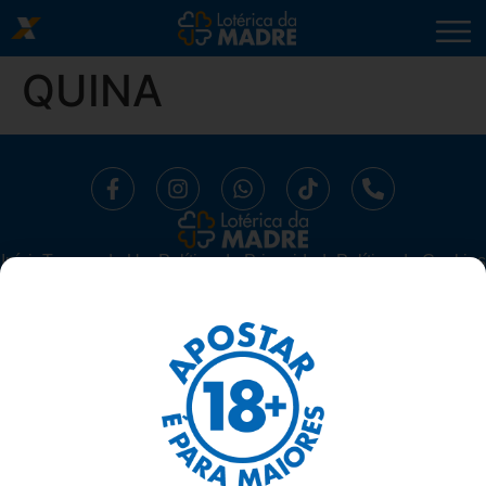
QUINA
Início
⁠Termos de Uso
Política de Privacidade
Política de Cookies
Trabalhe Conosco
Segurança
Ajuda
LOTÉRICA DA MADRE LTDA -
CNPJ 10.519.294/0001-16.
AV. MADRE LEONIA MILITO, 1175, SALA 06 SUBSOLO - BELA
SUIÇA, LONDRINA/ PARANÁ - 86050-270
TELEFONE: 43 3337-1117