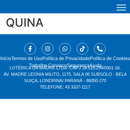
QUINA
Início
⁠Termos de Uso
Política de Privacidade
Política de Cookies
Trabalhe Conosco
Segurança
Ajuda
LOTÉRICA DA MADRE LTDA -
CNPJ 10.519.294/0001-16.
AV. MADRE LEONIA MILITO, 1175, SALA 06 SUBSOLO - BELA
SUIÇA, LONDRINA/ PARANÁ - 86050-270
TELEFONE: 43 3337-1117