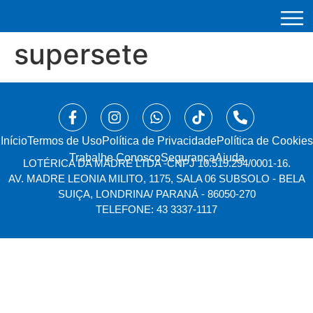
supersete
Início
⁠Termos de Uso
Política de Privacidade
Política de Cookies
Trabalhe Conosco
Segurança
Ajuda
LOTÉRICA DA MADRE LTDA -
CNPJ 10.519.294/0001-16.
AV. MADRE LEONIA MILITO, 1175, SALA 06 SUBSOLO - BELA
SUIÇA, LONDRINA/ PARANÁ - 86050-270
TELEFONE: 43 3337-1117