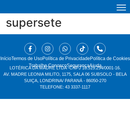
supersete
Início
⁠Termos de Uso
Política de Privacidade
Política de Cookies
Trabalhe Conosco
Segurança
Ajuda
LOTÉRICA DA MADRE LTDA -
CNPJ 10.519.294/0001-16.
AV. MADRE LEONIA MILITO, 1175, SALA 06 SUBSOLO - BELA
SUIÇA, LONDRINA/ PARANÁ - 86050-270
TELEFONE: 43 3337-1117