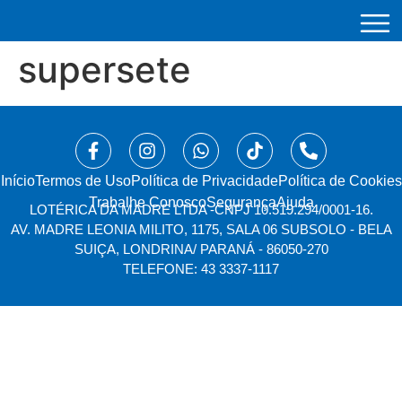
supersete
Início
⁠Termos de Uso
Política de Privacidade
Política de Cookies
Trabalhe Conosco
Segurança
Ajuda
LOTÉRICA DA MADRE LTDA -
CNPJ 10.519.294/0001-16.
AV. MADRE LEONIA MILITO, 1175, SALA 06 SUBSOLO - BELA
SUIÇA, LONDRINA/ PARANÁ - 86050-270
TELEFONE: 43 3337-1117