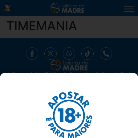
TIMEMANIA
Início
⁠Termos de Uso
Política de Privacidade
Política de Cookies
Trabalhe Conosco
Segurança
Ajuda
LOTÉRICA DA MADRE LTDA -
CNPJ 10.519.294/0001-16.
AV. MADRE LEONIA MILITO, 1175, SALA 06 SUBSOLO - BELA
SUIÇA, LONDRINA/ PARANÁ - 86050-270
TELEFONE: 43 3337-1117