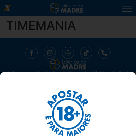
TIMEMANIA
Início
⁠Termos de Uso
Política de Privacidade
Política de Cookies
Trabalhe Conosco
Segurança
Ajuda
LOTÉRICA DA MADRE LTDA -
CNPJ 10.519.294/0001-16.
AV. MADRE LEONIA MILITO, 1175, SALA 06 SUBSOLO - BELA
SUIÇA, LONDRINA/ PARANÁ - 86050-270
TELEFONE: 43 3337-1117