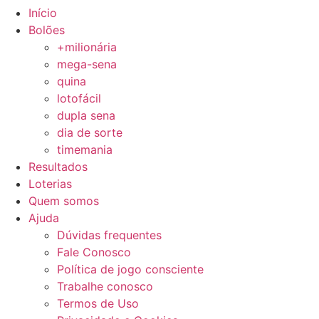
Ir
Início
para
Bolões
o
+milionária
conteúdo
mega-sena
quina
lotofácil
dupla sena
dia de sorte
timemania
Resultados
Loterias
Quem somos
Ajuda
Dúvidas frequentes
Fale Conosco
Política de jogo consciente
Trabalhe conosco
Termos de Uso